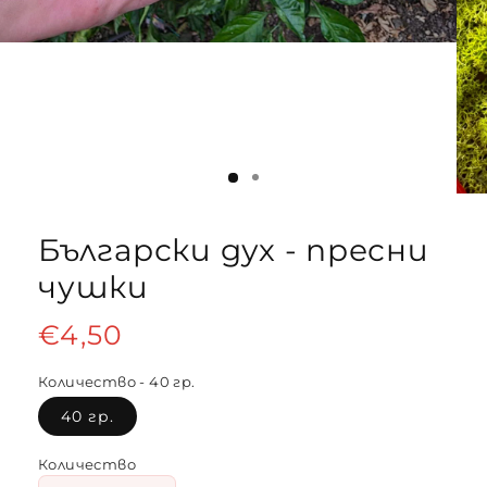
Български дух - пресни
чушки
Редовна
€4,50
цена
Количество - 40 гр.
40 гр.
Количество