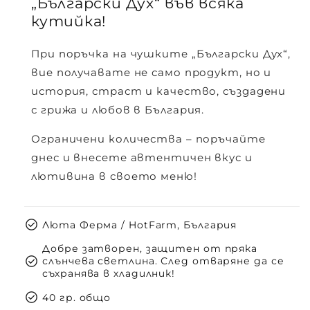
„Български Дух“ във всяка
кутийка!
При поръчка на чушките
„Български Дух“
,
вие получавате не само продукт, но и
история, страст и качество, създадени
с грижа и любов в България.
Ограничени количества – поръчайте
днес и внесете автентичен вкус и
лютивина в своето меню!
check_circle
Люта Ферма / HotFarm, България
Добре затворен, защитен от пряка
check_circle
слънчева светлина. След отваряне да се
съхранява в хладилник!
check_circle
40 гр. общо