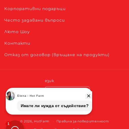
Корпоративни подаръци
Често задавани въпроси
Люто Шоу
Контакти
Отказ от договор (връщане на продукти)
език
Български
Начини
на
© 2026,
HotFarm
плащане
Правила за поверителност