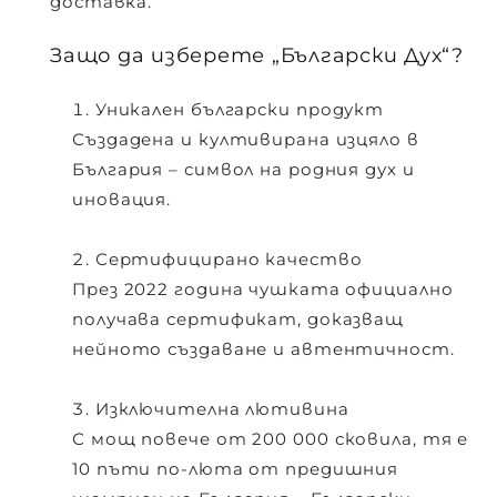
доставка.
Защо да изберете „Български Дух“?
Уникален български продукт
Създадена и култивирана изцяло в
България – символ на родния дух и
иновация.
Сертифицирано качество
През 2022 година чушката официално
получава сертификат, доказващ
нейното създаване и автентичност.
Изключителна лютивина
С мощ повече от
200 000 сковила
, тя е
10 пъти по-люта от предишния