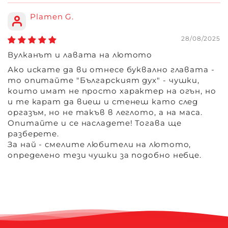
Plamen G.
28/08/2025
Вулканът и лавата на лютото
Ако искате да ви отнесе буквално главата -
то опитайте "Българският дух" - чушки,
които имат не просто характер на огън, но
и те карат да виеш и стенеш като след
оргазъм, но не такъв в леглото, а на маса.
Опитайте и се насладете! Тогава ще
разберете.
За най - смелите любители на лютото,
определено тези чушки за подобно небце.