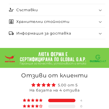
skillet
Съставки
yard
Хранителни стойности
local_shipping
Информация за доставка
Отзиви от клиенти
5.00 от 5
На базата на 4 отзива
4
0