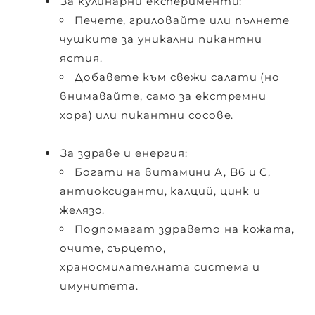
За кулинарни експерименти:
Печете, гриловайте или пълнете
чушките за уникални пикантни
ястия.
Добавете към свежи салати (но
внимавайте, само за екстремни
хора) или пикантни сосове.
За здраве и енергия:
Богати на витамини
А
,
B6
и
C
,
антиоксиданти, калций, цинк и
желязо.
Подпомагат здравето на кожата,
очите, сърцето,
храносмилателната система и
имунитета.