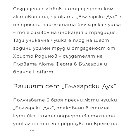
Създадена с любов и отдаденост към
лютивината, чушката
„Български Дух“
е
не просто най-лютата българска чушка
– тя е символ на иновация и традиция.
Тази уникална чушка е плод на шест
години усилен труд и отдаденост от
Христо Родинов – създателят на
Първата Люта Ферма в България
и
бранда
Hotfarm
.
Вашият сет „Български Дух“
Получавате
6 броя
пресни люти чушки
„Български Дух“, опаковани в стилна
кутийка, която подчертава тяхната
уникалност и ги предпазва по време на