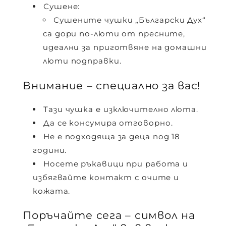
Сушене:
Сушените чушки „Български Дух“
са дори по-люти от пресните,
идеални за приготвяне на домашни
люти подправки.
Внимание – специално за вас!
Тази чушка е
изключително люта.
Да се
консумира отговорно.
Не е подходяща за
деца под 18
години.
Носете ръкавици при работа и
избягвайте контакт с очите и
кожата.
Поръчайте сега – символ на