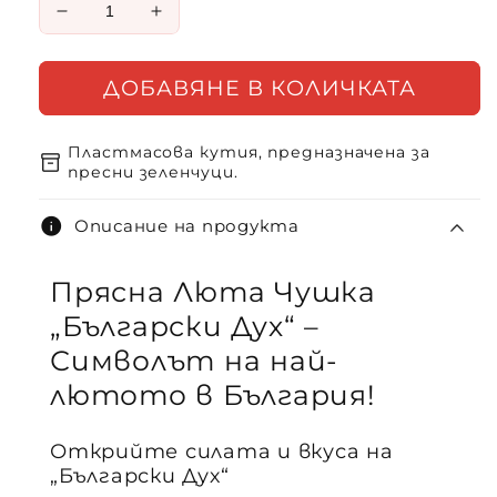
Намаляване
Увеличете
на
количеството
количеството
за
ДОБАВЯНЕ В КОЛИЧКАТА
за
Български
Български
дух
дух
-
Пластмасова кутия, предназначена за
inventory_2
-
пресни
пресни зеленчуци.
пресни
чушки
чушки
info
Описание на продукта
Прясна Люта Чушка
„Български Дух“ –
Символът на най-
лютото в България!
Открийте силата и вкуса на
„Български Дух“