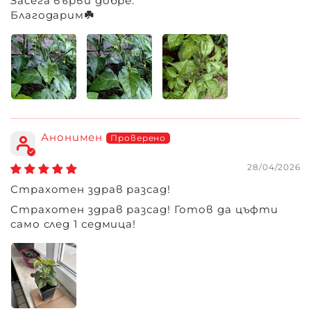
Засега върви добре.
Благодарим☘️
Анонимен
28/04/2026
Страхотен здрав разсад!
Страхотен здрав разсад! Готов да цъфти
само след 1 седмица!