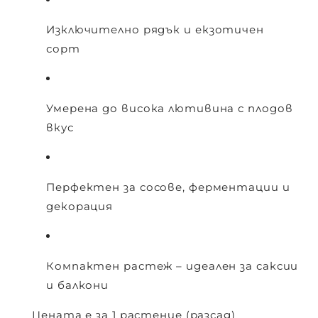
Изключително рядък и екзотичен
сорт
Умерена до висока лютивина с плодов
вкус
Перфектен за сосове, ферментации и
декорация
Компактен растеж – идеален за саксии
и балкони
Цената е за 1 растение (разсад)