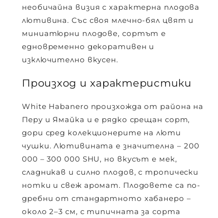
необичайна визия с характерна плодова
лютивина. Със своя млечно-бял цвят и
миниатюрни плодове, сортът е
едновременно декоративен и
изключително вкусен.
Произход и характеристики
White Habanero произхожда от района на
Перу и Ямайка и е рядко срещан сорт,
дори сред колекционерите на люти
чушки. Лютивината е значителна –
2
00
000 – 300 000 SHU
, но вкусът е мек,
сладникав и силно плодов, с тропически
нотки и свеж аромат. Плодовете са по-
дребни от стандартното хабанеро –
около 2–3 см, с типичната за сорта